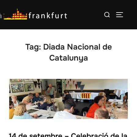
Skip
Search
to
TOGGLE
for:
content
Tag:
Diada Nacional de
Catalunya
14 de setembre – Celebració de la