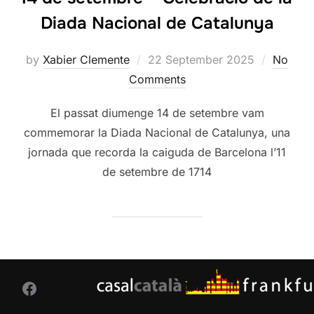
Diada Nacional de Catalunya
Posted
by
Xabier Clemente
22 September 2025
No
on
Comments
El passat diumenge 14 de setembre vam
commemorar la Diada Nacional de Catalunya, una
jornada que recorda la caiguda de Barcelona l’11
de setembre de 1714
Facebook