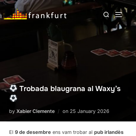
Skip
Search
to
TOGGLE
for:
content
Trobada blaugrana al Waxy’s
Posted
by
Xabier Clemente
on
25 January 2026
on
El
9 de desembre
ens vam trobar al
pub irlandès