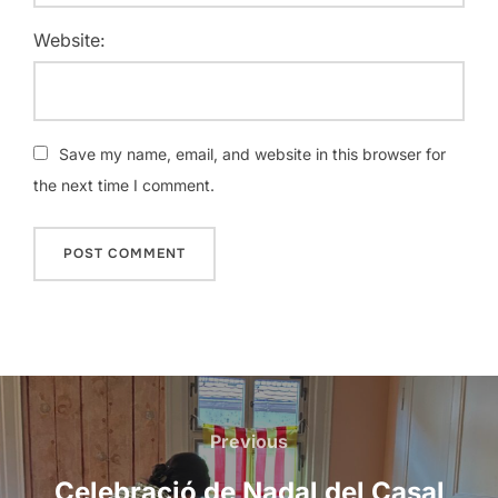
Website:
Save my name, email, and website in this browser for
the next time I comment.
Post
navigation
Previous
Previous
Celebració de Nadal del Casal