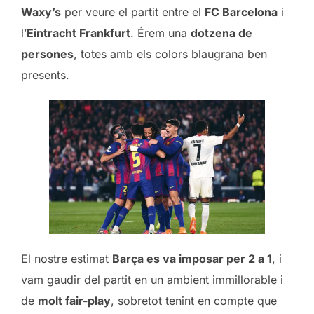
Waxy’s
per veure el partit entre el
FC Barcelona
i
l’
Eintracht Frankfurt
. Érem una
dotzena de
persones
, totes amb els colors blaugrana ben
presents.
El nostre estimat
Barça es va imposar per 2 a 1
, i
vam gaudir del partit en un ambient immillorable i
de
molt fair-play
, sobretot tenint en compte que