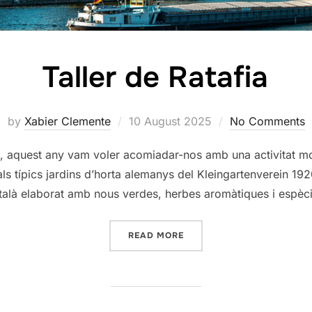
Taller de Ratafia
Posted
by
Xabier Clemente
10 August 2025
No Comments
on
aquest any vam voler acomiadar-nos amb una activitat molt 
als típics jardins d’horta alemanys del Kleingartenverein 192
català elaborat amb nous verdes, herbes aromàtiques i espèc
“TALLER DE RATAFIA”
READ MORE