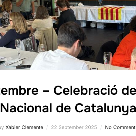
tembre – Celebració de
Nacional de Cataluny
Posted
by
Xabier Clemente
22 September 2025
No Comment
on