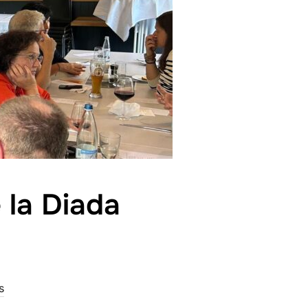
 la Diada
a
s