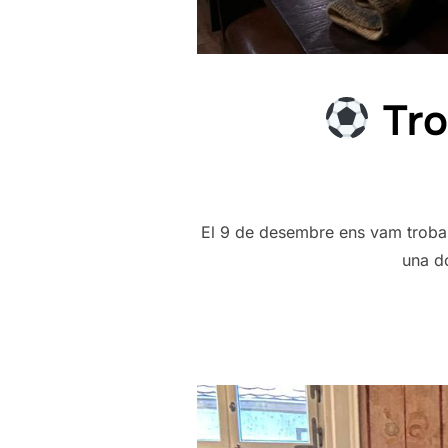
Tro
El 9 de desembre ens vam trobar a
una d