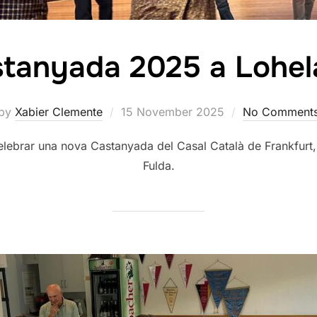
tanyada 2025 a Lohe
Posted
by
Xabier Clemente
15 November 2025
No Comment
on
lebrar una nova Castanyada del Casal Català de Frankfurt
Fulda.