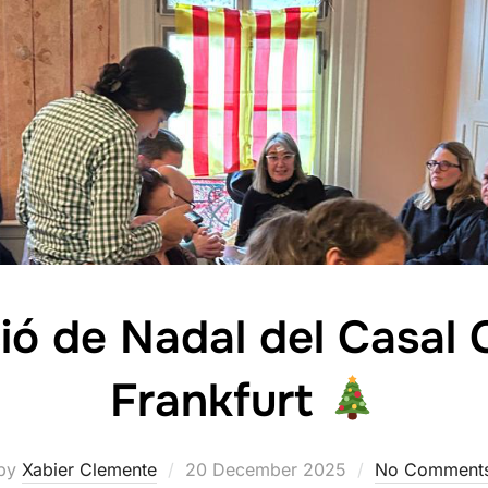
ió de Nadal del Casal 
Frankfurt
Posted
by
Xabier Clemente
20 December 2025
No Comment