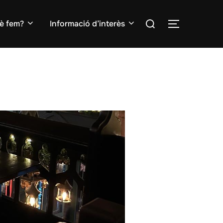
Search
è fem?
Informació d’interès
TOGGLE S
for: