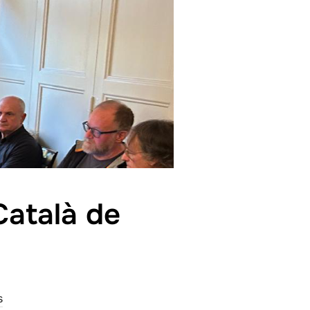
Català de
s