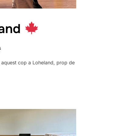
land
s
, aquest cop a Loheland, prop de