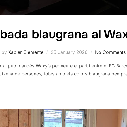
bada blaugrana al Wa
Posted
by
Xabier Clemente
25 January 2026
No Comments
on
l pub irlandès Waxy’s per veure el partit entre el FC Barce
otzena de persones, totes amb els colors blaugrana ben pre