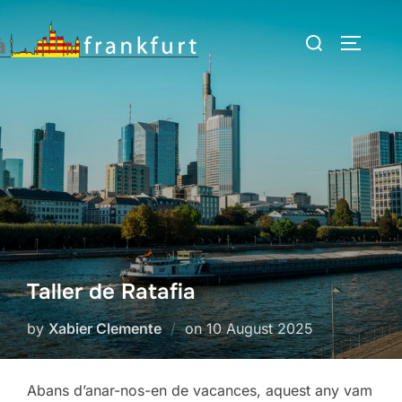
Skip
Search
to
TOGGLE
for:
content
Taller de Ratafia
Posted
by
Xabier Clemente
on
10 August 2025
on
Abans d’anar-nos-en de vacances, aquest any vam