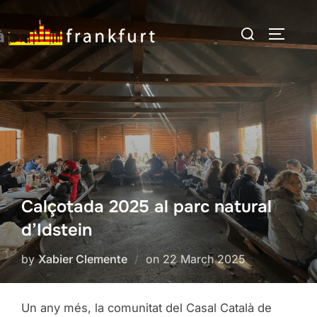
Skip
Search
to
TOGGLE
for:
content
Calçotada 2025 al parc natural
d’Idstein
Posted
by
Xabier Clemente
on
22 March 2025
on
Un any més, la comunitat del Casal Català de