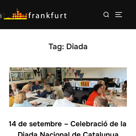
Skip
Search
to
TOGGLE
for:
content
Tag:
Diada
14 de setembre – Celebració de la
Diada Nacional de Catalunya