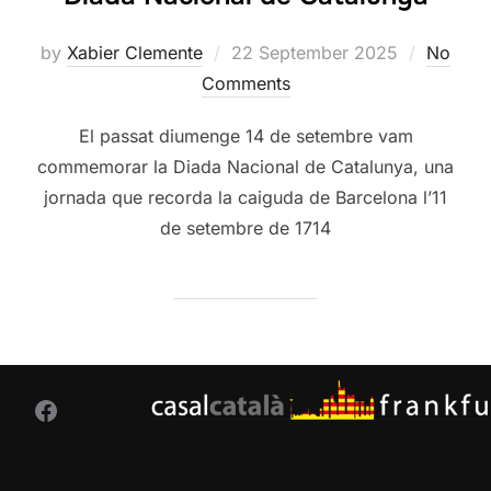
Posted
by
Xabier Clemente
22 September 2025
No
on
Comments
El passat diumenge 14 de setembre vam
commemorar la Diada Nacional de Catalunya, una
jornada que recorda la caiguda de Barcelona l’11
de setembre de 1714
Facebook