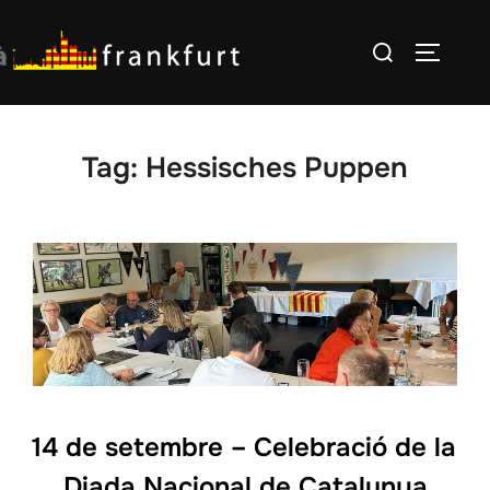
Skip
Search
to
TOGGLE
for:
content
Tag:
Hessisches Puppen
14 de setembre – Celebració de la
Diada Nacional de Catalunya