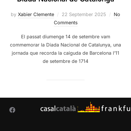
Posted
by
Xabier Clemente
22 September 2025
No
on
Comments
El passat diumenge 14 de setembre vam
commemorar la Diada Nacional de Catalunya, una
jornada que recorda la caiguda de Barcelona l’11
de setembre de 1714
Facebook