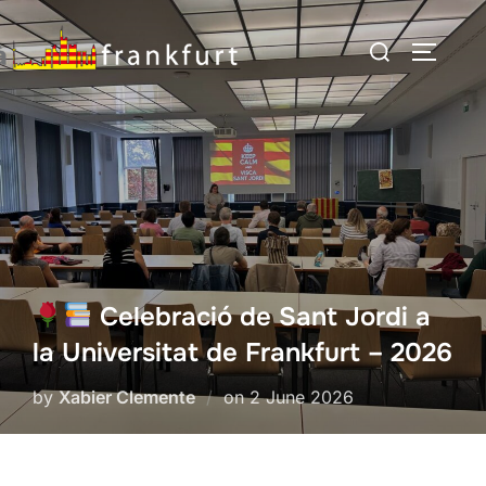
Skip
Search
to
TOGGLE
for:
content
Celebració de Sant Jordi a
la Universitat de Frankfurt – 2026
Posted
by
Xabier Clemente
on
2 June 2026
on