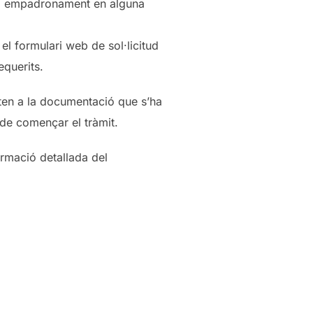
ltim empadronament en alguna
 el formulari web de sol·licitud
equerits.
ten a la documentació que s’ha
de començar el tràmit.
rmació detallada del