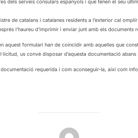
stres dels serveis consulars espanyols i que tenen el seu ú
istre de catalans i catalanes residents a l’exterior cal omplir
esprés l’haureu d’imprimir i enviar junt amb els documents r
n aquest formulari han de coincidir amb aquelles que cons
l·licitud, us convé disposar d’aquesta documentació abans 
 documentació requerida i com aconseguir-la, així com info
POST AUTHOR