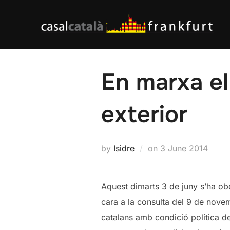
Skip
to
content
En marxa el 
exterior
Posted
by
Isidre
on
3 June 2014
on
Aquest dimarts 3 de juny s’ha obe
cara a la consulta del 9 de novembr
catalans amb condició política de