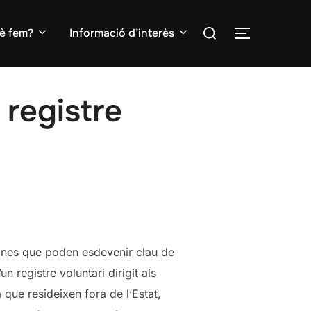
Search
è fem?
Informació d’interès
TOGGLE S
for:
 registre
 eines que poden esdevenir clau de
n registre voluntari dirigit als
 que resideixen fora de l’Estat,