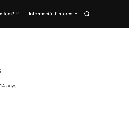
Search
è fem?
Informació d’interès
TOGGLE S
for:
5
 14 anys.