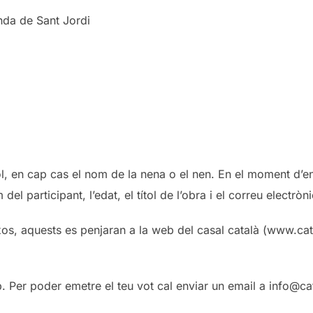
enda de Sant Jordi
ol, en cap cas el nom de la nena o el nen. En el moment d’en
el participant, l’edat, el títol de l’obra i el correu electròni
xos, aquests es penjaran a la web del casal català (www.cat
eb. Per poder emetre el teu vot cal enviar un email a info@ca