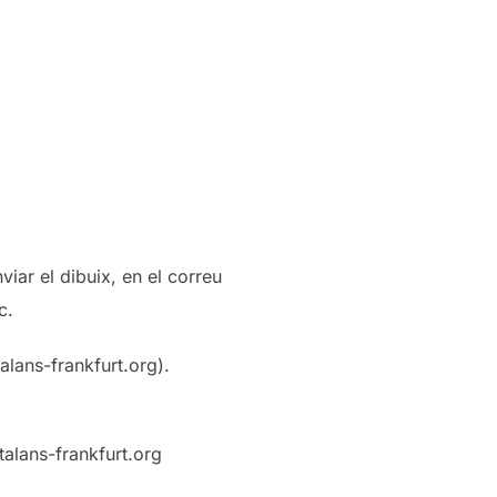
viar el dibuix, en el correu
c.
alans-frankfurt.org).
talans-frankfurt.org