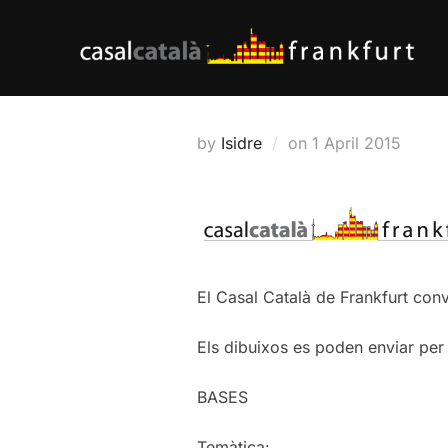
Skip
to
content
Posted
by
Isidre
on
1 April 2015
on
El Casal Català de Frankfurt conv
Els dibuixos es poden enviar per 
BASES
Temàtica: