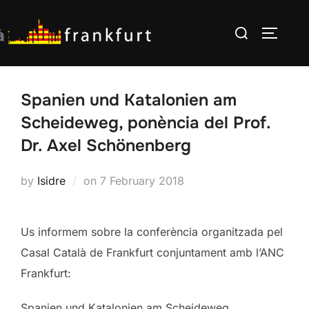
Skip
Search
to
TOGGLE
for:
content
Spanien und Katalonien am
Scheideweg, ponència del Prof.
Dr. Axel Schönenberg
Posted
by
Isidre
on
7 February 2018
on
Us informem sobre la conferència organitzada pel
Casal Català de Frankfurt conjuntament amb l’ANC
Frankfurt:
Spanien und Katalonien am Scheideweg