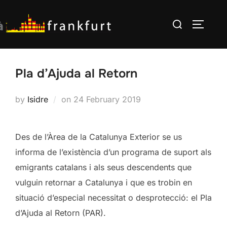
Skip
Search
to
TOGGLE
for:
content
Pla d’Ajuda al Retorn
Posted
by
Isidre
on
24 February 2019
on
Des de l’Àrea de la Catalunya Exterior se us
informa de l’existència d’un programa de suport als
emigrants catalans i als seus descendents que
vulguin retornar a Catalunya i que es trobin en
situació d’especial necessitat o desprotecció: el Pla
d’Ajuda al Retorn (PAR).