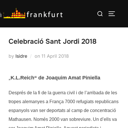
Skip
Search
to
TOGGLE
for:
content
Celebració Sant Jordi 2018
Posted
by
Isidre
on
11 April 2018
on
„
K.L.Reich“ de Joaquim Amat Piniella
Després de la fi de la guerra civil i de l’arribada de les
tropes alemanyes a França 7000 refugiats republicans
espanyols van ser deportats al camp de concentració
Mathausen. Només 2000 van sobreviure. Un d’ells va