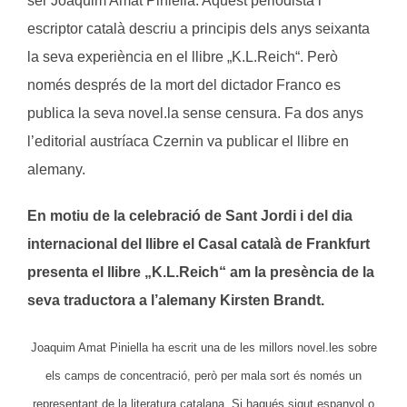
ser Joaquim Amat Piniella. Aquest periodista i
escriptor català descriu a principis dels anys seixanta
la seva experiència en el llibre „K.L.Reich“. Però
només després de la mort del dictador Franco es
publica la seva novel.la sense censura. Fa dos anys
l’editorial austríaca Czernin va publicar el llibre en
alemany.
En motiu de la celebració de Sant Jordi i del dia
internacional del llibre el Casal català de Frankfurt
presenta el llibre „K.L.Reich“ am la presència de la
seva traductora a l’alemany Kirsten Brandt.
Joaquim Amat Piniella ha escrit una de les millors novel.les sobre
els camps de concentració, però per mala sort és només un
representant de la literatura catalana. Si hagués sigut espanyol o