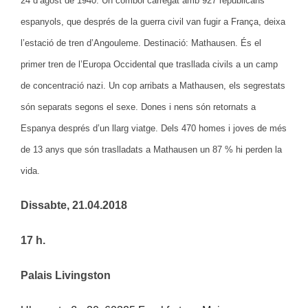
24 d’agost de 1940. Un comboi carregat amb 927 republicans
espanyols, que després de la guerra civil van fugir a França, deixa
l’estació de tren d’Angouleme. Destinació: Mathausen. És el
primer tren de l’Europa Occidental que trasllada civils a un camp
de concentració nazi. Un cop arribats a Mathausen, els segrestats
són separats segons el sexe. Dones i nens són retornats a
Espanya després d’un llarg viatge. Dels 470 homes i joves de més
de 13 anys que són traslladats a Mathausen un 87 % hi perden la
vida.
Dissabte, 21.04.2018
17 h.
Palais Livingston