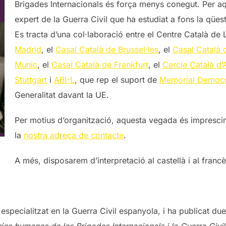
Brigades Internacionals és força menys conegut. Per a
expert de la Guerra Civil que ha estudiat a fons la qüest
Es tracta d’una col·laboració entre el Centre Català d
Madrid
, el
Casal Català de Brussel·les
, el
Casal Català 
Munic
, el
Casal Català de Frankfurt
, el
Cercle Català d’
Stuttgart
i
ABI-L
, que rep el suport de
Memorial Democr
Generalitat davant la UE.
Per motius d’organització, aquesta vegada és imprescin
la
nostra adreça de contacte
.
A més, disposarem d’interpretació al castellà i al francè
 especialitzat en la Guerra Civil espanyola, i ha publicat 
ries humanes de les Brigades Internacionals i la Guerra Civil