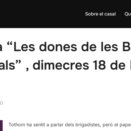
Sobre el casal
Qu
 “Les dones de les B
als” , dimecres 18 de 
20
Tothom
ha sentit a parlar dels brigadistes, però el pap