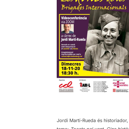
Jordi Martí-Rueda és historiador,
tema:
Tocats pel vent. Cinc histò