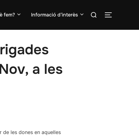
Search
è fem?
Informació d’interès
TOGGLE S
for:
rigades
Nov, a les
er de les dones en aquelles