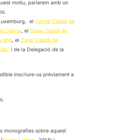
quest motiu, parlarem amb un
ió.
e Luxemburg, el
Cercle Català de
de Lisboa
, el
Casal Català de
Araba
, el
Casal Català de
àtic
i de la Delegació de la
dible inscriure-us prèviament a
s.
dues monografies sobre aquest
(
Pagès Editors
, 2014) i