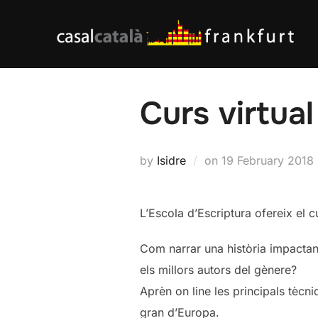
Skip
to
content
Curs virtual
Posted
by
Isidre
on
19 February 2018
on
L’Escola d’Escriptura ofereix el c
Com narrar una història impactan
els millors autors del gènere?
Aprèn on line les principals tècniq
gran d’Europa.