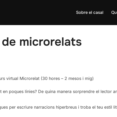
Sobre el casal
Qu
 de microrelats
urs virtual Microrelat (30 hores – 2 mesos i mig)
t en poques línies? De quina manera sorprendre el lector a
ues per escriure narracions hiperbreus i troba el teu estil li