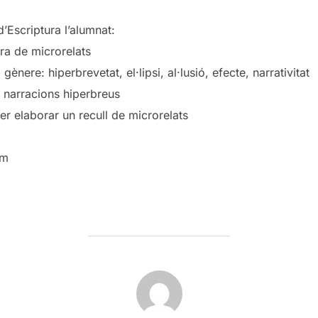
d’Escriptura l’alumnat:
ra de microrelats
gènere: hiperbrevetat, el·lipsi, al·lusió, efecte, narrativitat
e narracions hiperbreus
er elaborar un recull de microrelats
om
POST AUTHOR