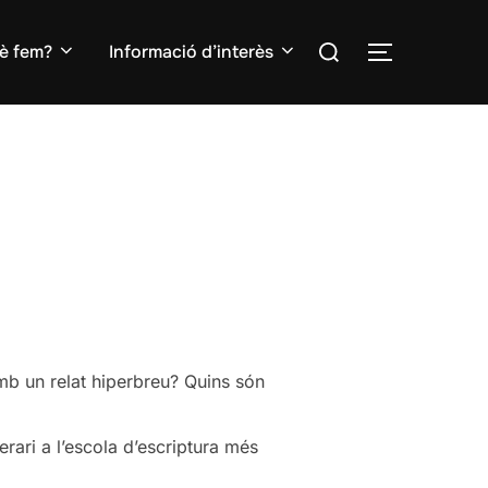
Search
è fem?
Informació d’interès
TOGGLE S
for:
mb un relat hiperbreu? Quins són
terari a l’escola d’escriptura més