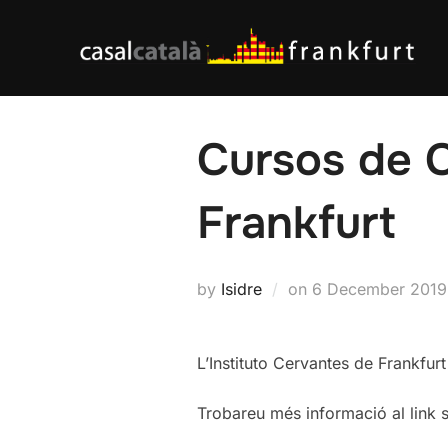
Skip
to
content
Cursos de C
Frankfurt
Posted
by
Isidre
on
6 December 2019
on
L’Instituto Cervantes de Frankfurt
Trobareu més informació al link 