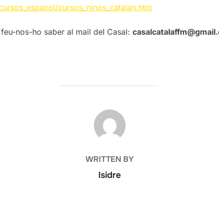
s/cursos_espanol/cursos_ninos_catalan.htm
u, feu-nos-ho saber al mail del Casal:
casalcatalaffm@gmail
POST AUTHOR
WRITTEN BY
Isidre