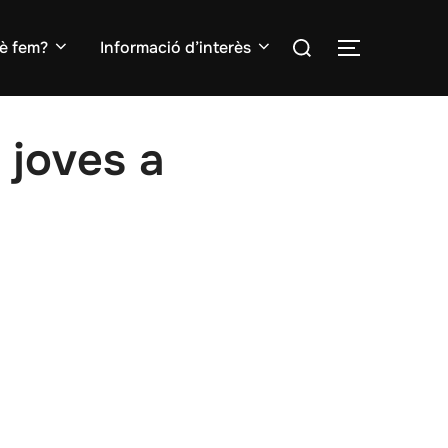
Search
è fem?
Informació d’interès
TOGGLE S
for:
 joves a