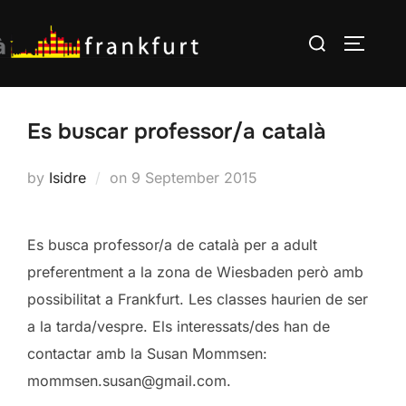
Skip
Search
to
TOGGLE
for:
content
Es buscar professor/a català
Posted
by
Isidre
on
9 September 2015
on
Es busca professor/a de català per a adult
preferentment a la zona de Wiesbaden però amb
possibilitat a Frankfurt. Les classes haurien de ser
a la tarda/vespre. Els interessats/des han de
contactar amb la Susan Mommsen:
mommsen.susan@gmail.com.