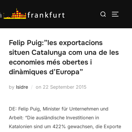
Skip
Search
to
TOGGLE
for:
content
Felip Puig:”les exportacions
situen Catalunya com una de les
economies més obertes i
dinàmiques d’Europa”
Posted
by
Isidre
on
22 September 2015
on
DE: Felip Puig, Minister für Unternehmen und
Arbeit: “Die ausländische Investitionen in
Katalonien sind um 422% gewachsen, die Exporte