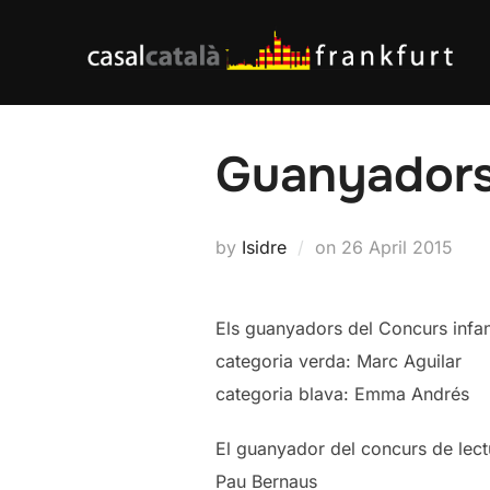
Skip
to
content
Guanyadors
Posted
by
Isidre
on
26 April 2015
on
Els guanyadors del Concurs infan
categoria verda: Marc Aguilar
categoria blava: Emma Andrés
El guanyador del concurs de lectu
Pau Bernaus