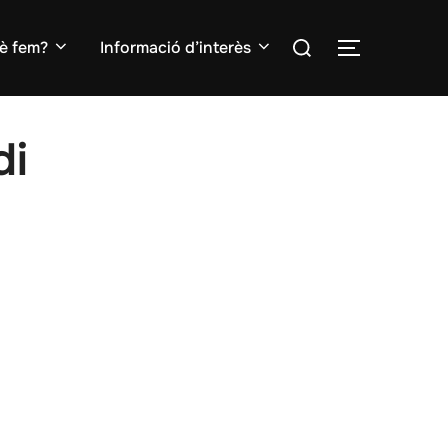
Search
è fem?
Informació d’interès
TOGGLE S
for:
di