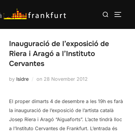
Skip
Search
to
TOGGLE
for:
content
Inauguració de l’exposició de
Riera i Aragó a l’Instituto
Cervantes
Posted
by
Isidre
on
28 November 2012
on
El proper dimarts 4 de desembre a les 19h es farà
la inauguració de l’exposició de l’artista català
Josep Riera i Aragó “Aiguaforts”. L’acte tindrà lloc
a l’Instituto Cervantes de Frankfurt. L’entrada és