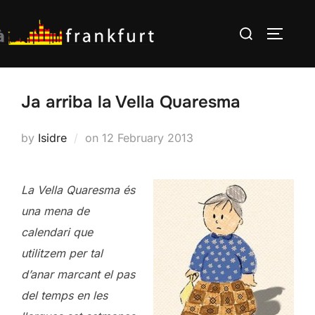
Skip
Search
to
TOGGLE
for:
content
Ja arriba la Vella Quaresma
Posted
by
Isidre
on
12 February 2013
on
La Vella Quaresma és
una mena de
calendari que
utilitzem per tal
d’anar
marcant el pas
del temps en les