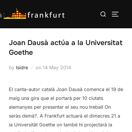
Skip
Search
to
TOGGLE
for:
content
Joan Dausà actúa a la Universitat
Goethe
Posted
by
Isidre
on
14 May 2014
on
El canta-autor català Joan Dausà comenca el 19 de
maig una gira que el portarà per 10 ciutats
alemanyes per presentar el seu nou treball On
seràs demà?. A Frankfurt actuarà el dimecres 21 a
la Universität Goethe on també hi projectarà la