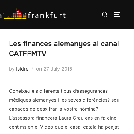
Skip
Search
to
TOGGLE
for:
content
Les finances alemanyes al canal
CATFFMTV
Posted
by
Isidre
on
27 July 2015
on
Coneixeu els diferents tipus d’assegurances
mèdiques alemanyes i les seves diferències? sou
capacos de desxifrar la vostra nòmina?
L’assessora financera Laura Grau ens en fa cinc
cèntims en el Video que el casal català ha penjat