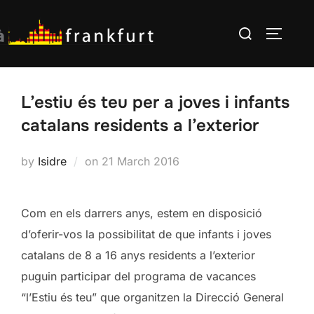
Skip
Search
to
TOGGLE
for:
content
L’estiu és teu per a joves i infants
catalans residents a l’exterior
Posted
by
Isidre
on
21 March 2016
on
Com en els darrers anys, estem en disposició
d’oferir-vos la possibilitat de que infants i joves
catalans de 8 a 16 anys residents a l’exterior
puguin participar del programa de vacances
“l’Estiu és teu” que organitzen la Direcció General