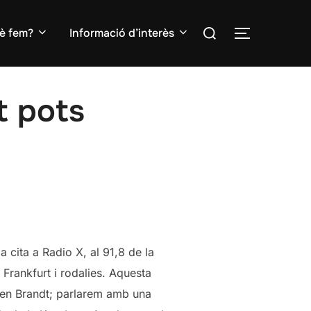
Search
è fem?
Informació d’interès
TOGGLE S
for:
t pots
 cita a Radio X, al 91,8 de la
 Frankfurt i rodalies. Aquesta
ten Brandt; parlarem amb una