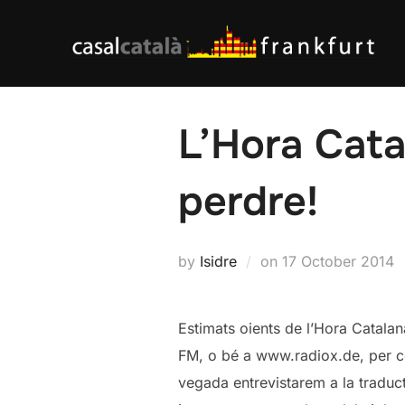
Skip
to
content
L’Hora Cata
perdre!
Posted
by
Isidre
on
17 October 2014
on
Estimats oients de l’Hora Catala
FM, o bé a www.radiox.de, per con
vegada entrevistarem a la traduc