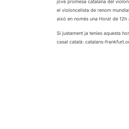
jove promesa catalana del violon
el violoncelista de renom mundia
això en només una Hora! de 12h 
Si justament ja tenies aquesta h
casal català: catalans-frankfurt.o