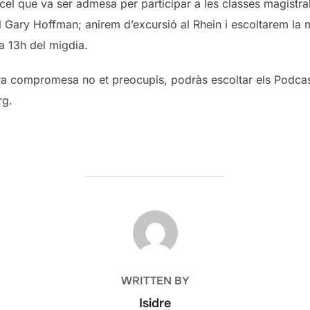
cel que va ser admesa per participar a les classes magist
l Gary Hoffman; anirem d’excursió al Rhein i escoltarem la 
a 13h del migdia.
ora compromesa no et preocupis, podràs escoltar els Podcas
rg.
POST AUTHOR
WRITTEN BY
Isidre