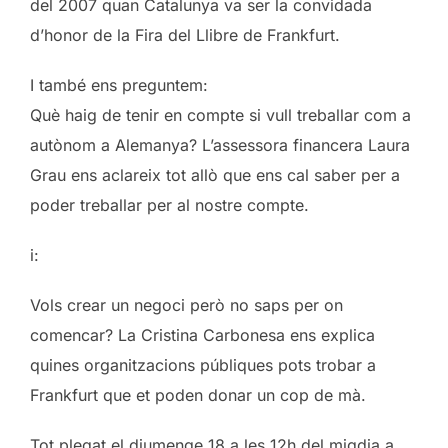
del 2007 quan Catalunya va ser la convidada
d’honor de la Fira del Llibre de Frankfurt.
I també ens preguntem:
Què haig de tenir en compte si vull treballar com a
autònom a Alemanya? L’assessora financera Laura
Grau ens aclareix tot allò que ens cal saber per a
poder treballar per al nostre compte.
i:
Vols crear un negoci però no saps per on
comencar? La Cristina Carbonesa ens explica
quines organitzacions públiques pots trobar a
Frankfurt que et poden donar un cop de mà.
Tot plegat el diumenge 18 a les 12h del migdia a