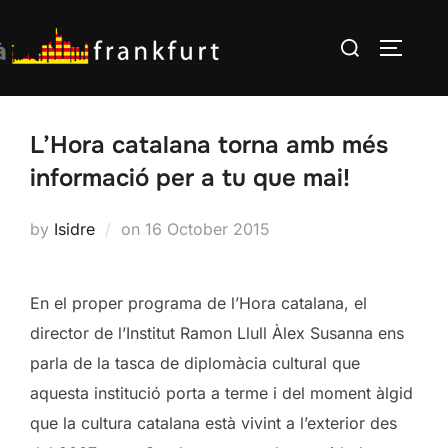
Skip
Search
to
TOGGLE
for:
content
L’Hora catalana torna amb més
informació per a tu que mai!
Posted
by
Isidre
on
16 October 2015
on
En el proper programa de l’Hora catalana, el
director de l’Institut Ramon Llull Àlex Susanna ens
parla de la tasca de diplomàcia cultural que
aquesta institució porta a terme i del moment àlgid
que la cultura catalana està vivint a l’exterior des