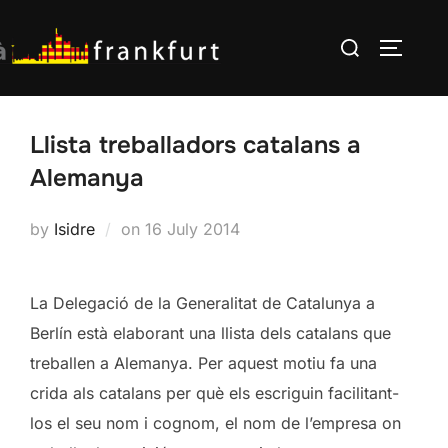
Skip
Search
to
TOGGLE
for:
content
Llista treballadors catalans a
Alemanya
Posted
by
Isidre
on
16 July 2014
on
La Delegació de la Generalitat de Catalunya a
Berlín està elaborant una llista dels catalans que
treballen a Alemanya. Per aquest motiu fa una
crida als catalans per què els escriguin facilitant-
los el seu nom i cognom, el nom de l’empresa on