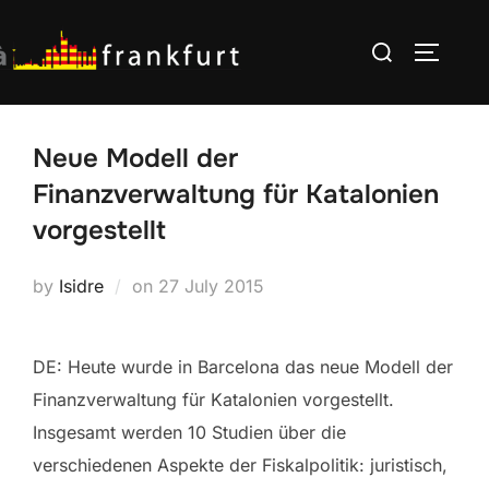
Skip
Search
to
TOGGLE
for:
content
Neue Modell der
Finanzverwaltung für Katalonien
vorgestellt
Posted
by
Isidre
on
27 July 2015
on
DE: Heute wurde in Barcelona das neue Modell der
Finanzverwaltung für Katalonien vorgestellt.
Insgesamt werden 10 Studien über die
verschiedenen Aspekte der Fiskalpolitik: juristisch,