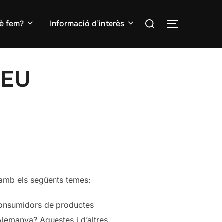
Search
è fem?
Informació d’interès
TOGGLE S
for:
TEU
 amb els següents temes:
consumidors de productes
Alemanya? Aquestes i d’altres