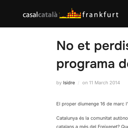
Skip
to
content
No et perdi
programa de
Posted
by
Isidre
on
11 March 2014
on
El proper diumenge 16 de marc l’
Catalunya és la comunitat autò
catalans a més del Freixenet? Qu