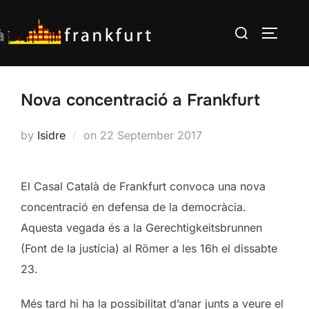
Skip
Search
to
TOGGLE
for:
content
Nova concentració a Frankfurt
Posted
by
Isidre
on
22 September 2017
on
El Casal Català de Frankfurt convoca una nova
concentració en defensa de la democràcia.
Aquesta vegada és a la Gerechtigkeitsbrunnen
(Font de la justícia) al Römer a les 16h el dissabte
23.
Més tard hi ha la possibilitat d’anar junts a veure el