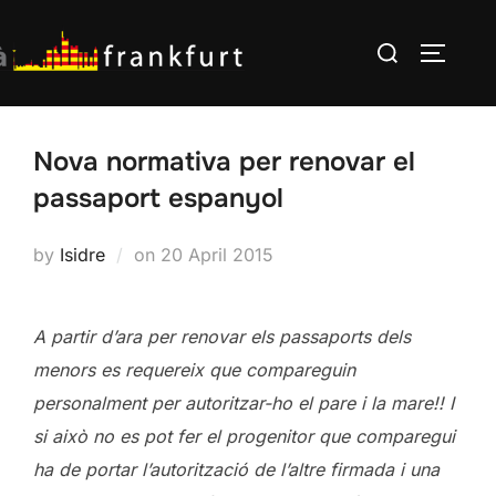
Skip
Search
to
TOGGLE
for:
content
Nova normativa per renovar el
passaport espanyol
Posted
by
Isidre
on
20 April 2015
on
A partir d’ara per renovar els passaports dels
menors es requereix que compareguin
personalment per autoritzar-ho el pare i la mare!! I
si això no es pot fer el progenitor que comparegui
ha de portar l’autorització de l’altre firmada i una