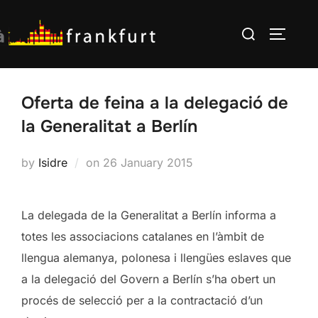
Skip
Search
to
TOGGLE
for:
content
Oferta de feina a la delegació de
la Generalitat a Berlín
Posted
by
Isidre
on
26 January 2015
on
La delegada de la Generalitat a Berlín informa a
totes les associacions catalanes en l’àmbit de
llengua alemanya, polonesa i llengües eslaves que
a la delegació del Govern a Berlín s’ha obert un
procés de selecció per a la contractació d’un