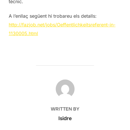
tècnic.
A l’enllaç següent hi trobareu els detalls:
http://fazjob.net/jobs/Oeffentlichkeitsreferent-in-
1130005.html
POST AUTHOR
WRITTEN BY
Isidre