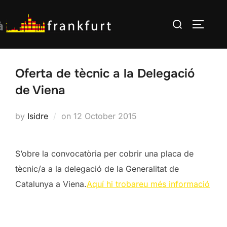
Skip
Search
to
TOGGLE
for:
content
Oferta de tècnic a la Delegació
de Viena
Posted
by
Isidre
on
12 October 2015
on
S’obre la convocatòria per cobrir una placa de
tècnic/a a la delegació de la Generalitat de
Catalunya a Viena.
Aquí hi trobareu més informació