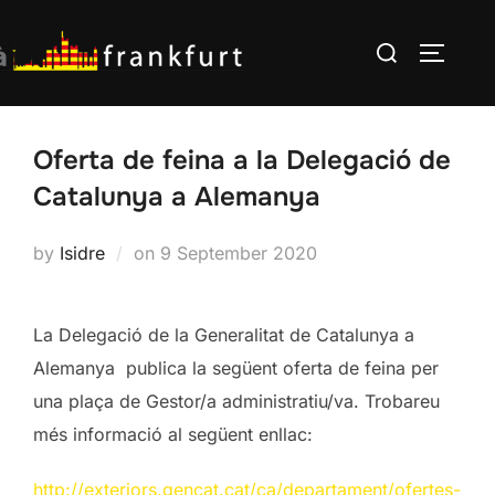
Skip
Search
to
TOGGLE
for:
content
Oferta de feina a la Delegació de
Catalunya a Alemanya
Posted
by
Isidre
on
9 September 2020
on
La Delegació de la Generalitat de Catalunya a
Alemanya publica la següent oferta de feina per
una plaça de Gestor/a administratiu/va. Trobareu
més informació al següent enllac:
http://exteriors.gencat.cat/ca/departament/ofertes-