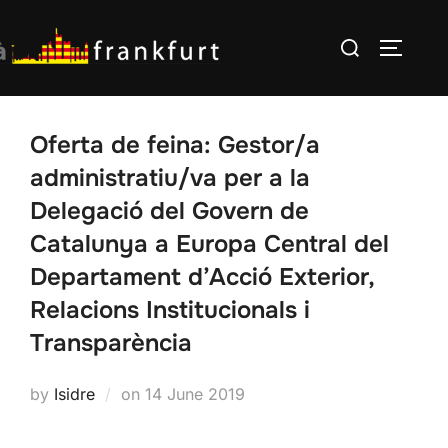
Skip
Search
to
TOGGLE
for:
content
Oferta de feina: Gestor/a
administratiu/va per a la
Delegació del Govern de
Catalunya a Europa Central del
Departament d’Acció Exterior,
Relacions Institucionals i
Transparència
Posted
by
Isidre
on
14 June 2019
on