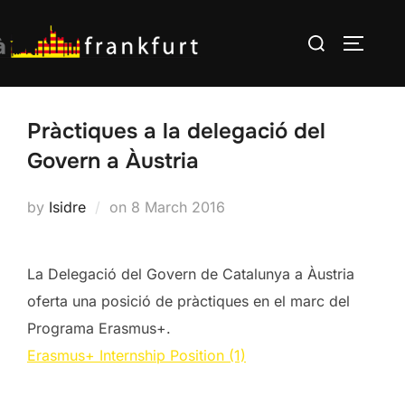
Skip
Search
to
TOGGLE
for:
content
Pràctiques a la delegació del
Govern a Àustria
Posted
by
Isidre
on
8 March 2016
on
La Delegació del Govern de Catalunya a Àustria
oferta una posició de pràctiques en el marc del
Programa Erasmus+.
Erasmus+ Internship Position (1)