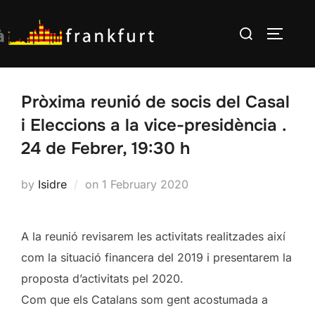
Skip
Search
to
TOGGLE
for:
content
Pròxima reunió de socis del Casal
i Eleccions a la vice-presidència .
24 de Febrer, 19:30 h
Posted
by
Isidre
on
1 February 2020
on
A la reunió revisarem les activitats realitzades així
com la situació financera del 2019 i presentarem la
proposta d’activitats pel 2020.
Com que els Catalans som gent acostumada a