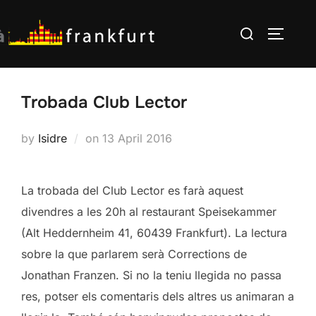
Skip
Search
to
TOGGLE
for:
content
Trobada Club Lector
Posted
by
Isidre
on
13 April 2016
on
La trobada del Club Lector es farà aquest
divendres a les 20h al restaurant Speisekammer
(Alt Heddernheim 41, 60439 Frankfurt). La lectura
sobre la que parlarem serà Corrections de
Jonathan Franzen. Si no la teniu llegida no passa
res, potser els comentaris dels altres us animaran a