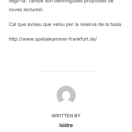
llegir-la. També són benvingudes propostes de
noves lectures!.
Cal que aviseu que veniu per la reserva de la taula.
http://www.speisekammer-frankfurt.de/
POST AUTHOR
WRITTEN BY
Isidre