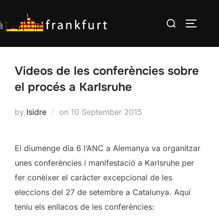
Skip
Search
to
TOGGLE
for:
content
Videos de les conferències sobre
el procés a Karlsruhe
Posted
by
Isidre
on
10 September 2015
on
El diumenge dia 6 l’ANC a Alemanya va organitzar
unes conferències i manifestació a Karlsruhe per
fer conèixer el caràcter excepcional de les
eleccions del 27 de setembre a Catalunya. Aquí
teniu els enllacos de les conferències: