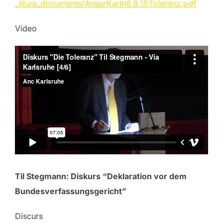
_lliure_documents/AnsprKarlh6.9.15Toleranz.pdf
Video
Til Stegmann: Diskurs “Deklaration vor dem
Bundesverfassungsgericht”
Discurs