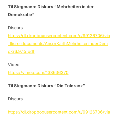
Til Stegmann: Diskurs “Mehrheiten in der
Demokratie”
Discurs
https://dl.dropboxusercontent.com/u/99126706/via
_lliure_documents/AnsprKarlhMehrheiteninderDem
okr6.9.15.pdf
Video
https://vimeo.com/138636370
Til Stegmann: Diskurs “Die Toleranz”
Discurs
https://dl.dropboxusercontent.com/u/99126706/via