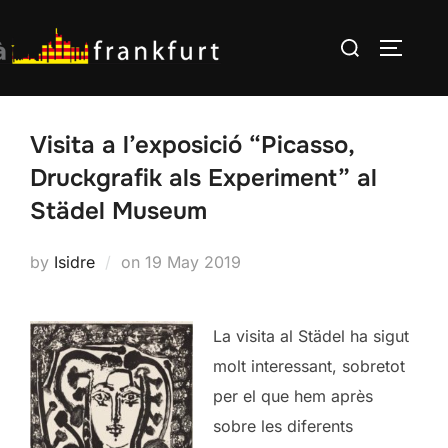
Skip
Search
to
TOGGLE
for:
content
Visita a l’exposició “Picasso,
Druckgrafik als Experiment” al
Städel Museum
Posted
by
Isidre
on
19 May 2019
on
La visita al Städel ha sigut
molt interessant, sobretot
per el que hem après
sobre les diferents