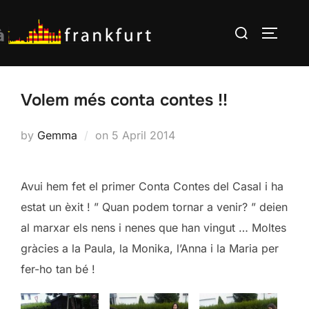
Skip
Search
to
TOGGLE
for:
content
Volem més conta contes !!
Posted
by
Gemma
on
5 April 2014
on
Avui hem fet el primer Conta Contes del Casal i ha
estat un èxit ! ” Quan podem tornar a venir? ” deien
al marxar els nens i nenes que han vingut … Moltes
gràcies a la Paula, la Monika, l’Anna i la Maria per
fer-ho tan bé !